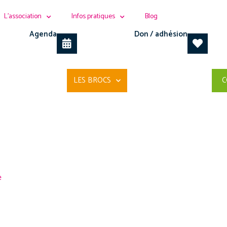
L’association
Infos pratiques
Blog
Agenda
Don / adhésion
LES BROCS
C
e