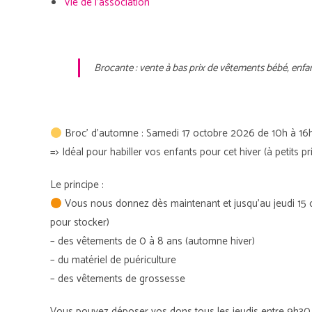
Vie de l'association
Brocante : vente à bas prix de vêtements bébé, enfan
Broc’ d’automne : Samedi 17 octobre 2026 de 10h à 16
=> Idéal pour habiller vos enfants pour cet hiver (à petits
Le principe :
Vous nous donnez dès maintenant et jusqu’au jeudi 15 oc
pour stocker)
– des vêtements de 0 à 8 ans (automne hiver)
– du matériel de puériculture
– des vêtements de grossesse
Vous pouvez déposer vos dons tous les jeudis entre 9h30 e