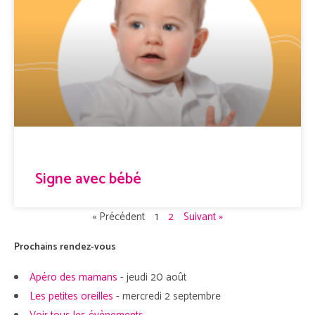
Signe avec bébé
« Précédent
1
2
Suivant »
Prochains rendez-vous
Apéro des mamans
- jeudi 20 août
Les petites oreilles
- mercredi 2 septembre