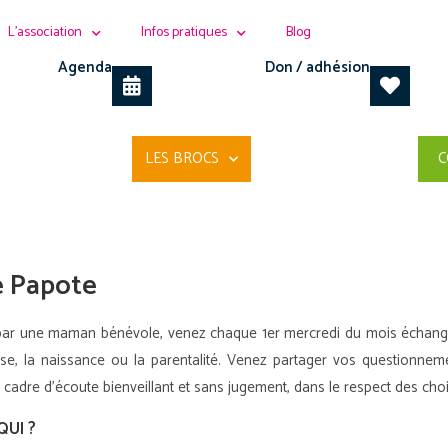
L’association
Infos pratiques
Blog
Agenda
Don / adhésion
LES BROCS
C
é Papote
ar une maman bénévole, venez chaque 1er mercredi du mois échanger 
se, la naissance ou la parentalité. Venez partager vos questionneme
 cadre d’écoute bienveillant et sans jugement, dans le respect des cho
QUI ?